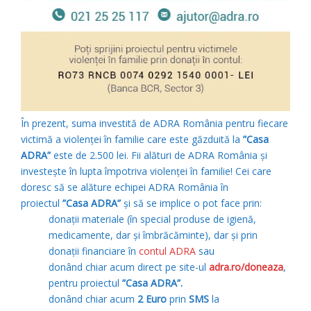
În prezent, suma investită de ADRA România pentru fiecare
victimă a violenței în familie care este găzduită la
”Casa
ADRA”
este de 2.500 lei. Fii alături de ADRA România și
investește în lupta împotriva violenței în familie! Cei care
doresc să se alăture echipei ADRA România în
proiectul
”Casa ADRA”
și să se implice o pot face prin:
donații materiale (în special produse de igienă,
medicamente, dar și îmbrăcăminte), dar și prin
donații financiare în
contul ADRA
sau
donând chiar acum direct pe site-ul
adra.ro/doneaza
,
pentru proiectul
”Casa ADRA”.
donând chiar acum
2 Euro
prin
SMS
la