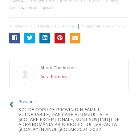
urgență
consiliul general al primariei capitalei
DGASMB
Director
,
General
primaria capitalei
|
,
|
Adra Romania
Articole / Stiri
Intercer
19 septembrie 2021 11:25 pm
About The Author
Adra Romania
-
Previous
374 DE COPII CE PROVIN DIN FAMILII
VULNERABILE, DAR CARE AU REZULTATE
ȘCOLARE EXCEPȚIONALE, SUNT SUSȚINUȚI DE
ADRA ROMÂNIA PRIN PROIECTUL „VREAU LA
ȘCOALĂ!” ÎN ANUL ȘCOLAR 2021-2022