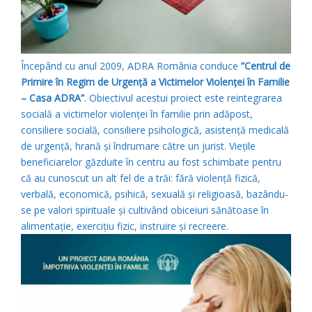
Începând cu anul 2009, ADRA România conduce
”Centrul de
Primire în Regim de Urgenţă a Victimelor Violenţei în Familie
– Casa ADRA”
. Obiectivul acestui proiect este reintegrarea
socială a victimelor violenței în familie prin adăpost,
consiliere socială, consiliere psihologică, asistență medicală
de urgență, hrană și îndrumare către un jurist. Viețile
beneficiarelor găzduite în centru au fost schimbate pentru
că au cunoscut un alt fel de a trăi: fără violență fizică,
verbală, economică, psihică, sexuală și religioasă, bazându-
se pe valori spirituale și cultivând obiceiuri sănătoase în
alimentație, exercițiu fizic, instruire și recreere.