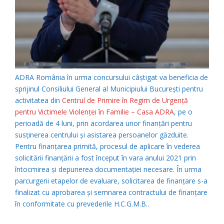
ADRA România în urma concursului câștigat va beneficia de
sprijinul Consiliului General al Municipiului București pentru
activitatea din
Centrul de Primire în Regim de Urgență
pentru Victimele Violenței în Familie – Casa ADRA
, pe o
perioadă de 4 luni, prin acordarea unor finanțări pentru
susținerea centrului și asistarea persoanelor găzduite.
Pentru finanțarea primită, procesul de aplicare în vederea
solicitării finanțării a fost început în vara anului 2021 prin
întocmirea și depunerea documentației necesare. În urma
parcurgerii etapelor de evaluare, solicitarea de finanțare s-a
finalizat cu aprobarea și semnarea contractului de finanțare
în conformitate cu prevederile H.C.G.M.B..