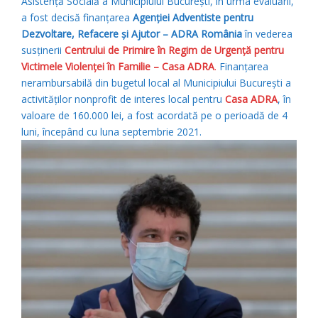
Asistenţă Socială a Municipiului Bucureşti, în urma evaluării,
a fost decisă finanțarea
Agenției Adventiste pentru
Dezvoltare, Refacere și Ajutor – ADRA România
în vederea
susținerii
Centrului de Primire în Regim de Urgenţă pentru
Victimele Violenţei în Familie – Casa ADRA
.
Finanțarea
nerambursabilă din bugetul local al Municipiului București a
activităților nonprofit de interes local pentru
Casa ADRA
, în
valoare de 160.000 lei, a fost acordată pe o perioadă de 4
luni, începând cu luna septembrie 2021.