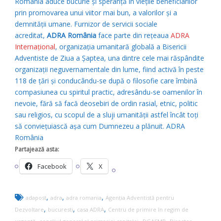
România aduce bucurie și speranță în viețile beneficiarilor
prin promovarea unui viitor mai bun, a valorilor și a
demnității umane. Furnizor de servicii sociale
acreditat,
ADRA România
face parte din rețeaua
ADRA
Internațional
, organizația umanitară globală a Bisericii
Adventiste de Ziua a Șaptea, una dintre cele mai răspândite
organizații neguvernamentale din lume, fiind activă în peste
118 de țări și conducându-se după o filosofie care îmbină
compasiunea cu spiritul practic, adresându-se oamenilor în
nevoie, fără să facă deosebiri de ordin rasial, etnic, politic
sau religios, cu scopul de a sluji umanității astfel încât toți
să conviețuiască așa cum Dumnezeu a plănuit. ADRA
România
Partajează asta:
Facebook
X
,
,
,
adapost
adra
adra romania
Agenția Adventistă pentru
,
,
,
Dezvoltare
bucuresti
casa ADRA
Centru de primire în regim de
,
,
,