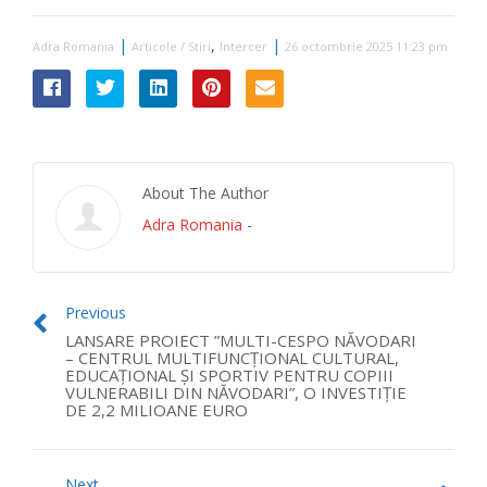
|
,
|
Adra Romania
Articole / Stiri
Intercer
26 octombrie 2025 11:23 pm
About The Author
Adra Romania
-
Previous
LANSARE PROIECT ”MULTI-CESPO NĂVODARI
– CENTRUL MULTIFUNCȚIONAL CULTURAL,
EDUCAȚIONAL ȘI SPORTIV PENTRU COPIII
VULNERABILI DIN NĂVODARI”, O INVESTIȚIE
DE 2,2 MILIOANE EURO
Next