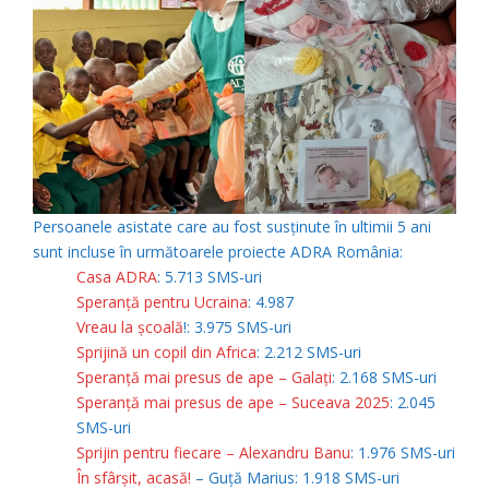
Persoanele asistate care au fost susținute în ultimii 5 ani
sunt incluse în următoarele proiecte ADRA România:
Casa ADRA
: 5.713 SMS-uri
Speranță pentru Ucraina
: 4.987
Vreau la școală
!: 3.975 SMS-uri
Sprijină un copil din Africa
: 2.212 SMS-uri
Speranță mai presus de ape – Galați
: 2.168 SMS-uri
Speranță mai presus de ape – Suceava 2025
: 2.045
SMS-uri
Sprijin pentru fiecare – Alexandru Banu
: 1.976 SMS-uri
În sfârșit, acasă!
– Guță Marius: 1.918 SMS-uri