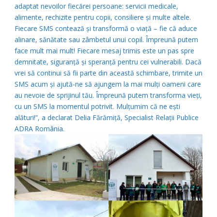
adaptat nevoilor fiecărei persoane: servicii medicale,
alimente, rechizite pentru copii, consiliere și multe altele.
Fiecare SMS contează și transformă o viață – fie că aduce
alinare, sănătate sau zâmbetul unui copil. Împreună putem
face mult mai mult! Fiecare mesaj trimis este un pas spre
demnitate, siguranță și speranță pentru cei vulnerabili. Dacă
vrei să continui să fii parte din această schimbare, trimite un
SMS acum și ajută-ne să ajungem la mai mulți oameni care
au nevoie de sprijinul tău. Împreună putem transforma vieți,
cu un SMS la momentul potrivit. Mulțumim că ne ești
alături!”, a declarat Delia Fărămiță, Specialist Relații Publice
ADRA România.