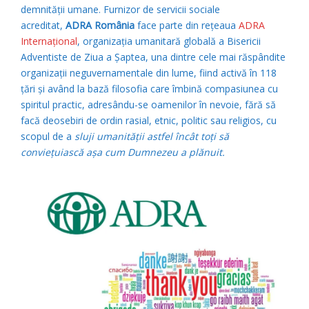
demnității umane. Furnizor de servicii sociale
acreditat,
ADRA România
face parte din rețeaua
ADRA
Internațional
, organizația umanitară globală a Bisericii
Adventiste de Ziua a Șaptea, una dintre cele mai răspândite
organizații neguvernamentale din lume, fiind activă în 118
țări și având la bază filosofia care îmbină compasiunea cu
spiritul practic, adresându-se oamenilor în nevoie, fără să
facă deosebiri de ordin rasial, etnic, politic sau religios, cu
scopul de a
sluji umanității astfel încât toți să
conviețuiască așa cum Dumnezeu a plănuit.