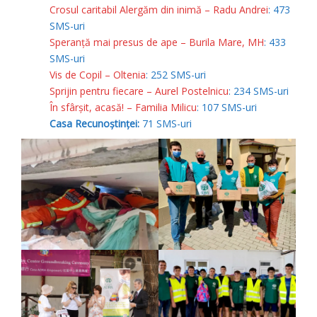
Crosul caritabil Alergăm din inimă – Radu Andrei
: 473
SMS-uri
Speranță mai presus de ape – Burila Mare, MH
: 433
SMS-uri
Vis de Copil – Oltenia
: 252 SMS-uri
Sprijin pentru fiecare – Aurel Postelnicu
: 234 SMS-uri
În sfârșit, acasă! – Familia Milicu
: 107 SMS-uri
Casa Recunoștinței:
71 SMS-uri