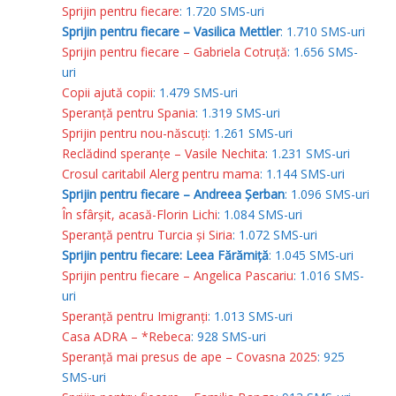
Sprijin pentru fiecare
: 1.720 SMS-uri
Sprijin pentru fiecare – Vasilica Mettler
: 1.710 SMS-uri
Sprijin pentru fiecare – Gabriela Cotruță
: 1.656 SMS-
uri
Copii ajută copii
: 1.479 SMS-uri
Speranță pentru Spania
: 1.319 SMS-uri
Sprijin pentru nou-născuți
: 1.261 SMS-uri
Reclădind speranțe – Vasile Nechita
: 1.231 SMS-uri
Crosul caritabil Alerg pentru mama
: 1.144 SMS-uri
Sprijin pentru fiecare – Andreea Șerban
: 1.096 SMS-uri
În sfârșit, acasă-Florin Lichi
: 1.084 SMS-uri
Speranță pentru Turcia și Siria
: 1.072 SMS-uri
Sprijin pentru fiecare: Leea Fărămiță
: 1.045 SMS-uri
Sprijin pentru fiecare – Angelica Pascariu
: 1.016 SMS-
uri
Speranță pentru Imigranți
: 1.013 SMS-uri
Casa ADRA – *Rebeca
: 928 SMS-uri
Speranță mai presus de ape – Covasna 2025
: 925
SMS-uri