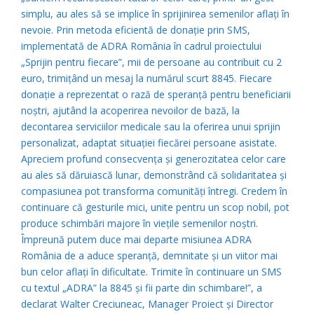
simplu, au ales să se implice în sprijinirea semenilor aflați în
nevoie. Prin metoda eficientă de donație prin SMS,
implementată de ADRA România în cadrul proiectului
„Sprijin pentru fiecare”, mii de persoane au contribuit cu 2
euro, trimițând un mesaj la numărul scurt 8845. Fiecare
donație a reprezentat o rază de speranță pentru beneficiarii
noștri, ajutând la acoperirea nevoilor de bază, la
decontarea serviciilor medicale sau la oferirea unui sprijin
personalizat, adaptat situației fiecărei persoane asistate.
Apreciem profund consecvența și generozitatea celor care
au ales să dăruiască lunar, demonstrând că solidaritatea și
compasiunea pot transforma comunități întregi. Credem în
continuare că gesturile mici, unite pentru un scop nobil, pot
produce schimbări majore în viețile semenilor noștri.
Împreună putem duce mai departe misiunea ADRA
România de a aduce speranță, demnitate și un viitor mai
bun celor aflați în dificultate. Trimite în continuare un SMS
cu textul „ADRA” la 8845 și fii parte din schimbare!”, a
declarat Walter Creciuneac, Manager Proiect și Director