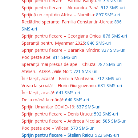
Sprijin pentru fiecare – Familia Bango
: 913 SMS-uri
Sprijin pentru fiecare – Alexandru Pană
: 912 SMS-uri
Sprijină un copil din Africa – Namibia
: 897 SMS-uri
Reclădind speranțe: Familia Constantin-Udrea
: 896
SMS-uri
Sprijin pentru fiecare – Georgiana Onica
: 876 SMS-uri
Speranță pentru Myanmar 2025
: 840 SMS-uri
Sprijin pentru fiecare – Baranka Mîndra
: 827 SMS-uri
Pod peste ape
: 811 SMS-uri
Speranță mai presus de ape – Chiuza
: 787 SMS-uri
Atelierul ADRA „Viile Noi”
: 721 SMS-uri
În sfârșit, acasă! – Familia Munteanu
: 712 SMS-uri
Vreau la școală! – Florin Giurgiuveanu
: 681 SMS-uri
În sfârșit, acasă!
: 641 SMS-uri
De la mână la mână!
: 640 SMS-uri
Sprijin Umanitar COVID-19
: 637 SMS-uri
Sprijin pentru fiecare – Denis Urucu
: 592 SMS-uri
Sprijin pentru fiecare – Andreea Nicolae
: 585 SMS-uri
Pod peste ape – Vâlcea
: 573 SMS-uri
Sprijin pentru fiecare – Stelian Raicu
: 522 SMS-uri