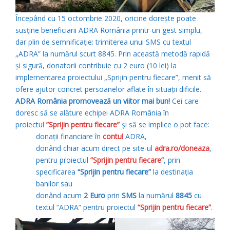
Începând cu 15 octombrie 2020, oricine dorește poate
susține beneficiarii ADRA România printr-un gest simplu,
dar plin de semnificație: trimiterea unui SMS cu textul
„ADRA” la numărul scurt 8845. Prin această metodă rapidă
și sigură, donatorii contribuie cu 2 euro (10 lei) la
implementarea proiectului „Sprijin pentru fiecare”, menit să
ofere ajutor concret persoanelor aflate în situații dificile.
ADRA România promovează un viitor mai bun!
Cei care
doresc să se alăture echipei ADRA România în
proiectul
”Sprijin pentru fiecare”
și să se implice o pot face:
donații financiare în
contu
l
ADRA,
donând chiar acum direct pe site-ul
adra.ro/doneaza
,
pentru proiectul
”Sprijin pentru fiecare”
, prin
specificarea
“Sprijin pentru fiecare”
la destinația
banilor sau
donând acum
2 Euro
prin
SMS
la numărul
8845
cu
textul ”ADRA” pentru proiectul
“Sprijin pentru fiecare”
.