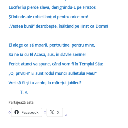
Lucifer își pierde slava, denigrându-L pe Hristos
Și întinde-ale robiei lanțuri pentru orice om!
„Vestea bună” dezrobește, înălțând pe Hrist ca Domn!
El alege ca să moară, pentru tine, pentru mine,
Să ne ia cu El Acasă, sus, în slăvile senine!
Fericit atunci va spune, când vom fi în Templul Său:
„O, priviți-i!” Ei sunt rodul muncii sufletului Meu!”
Vrei să fii și tu acolo, la mărețul jubileu?
T.
M.
Partajează asta:
Facebook
X