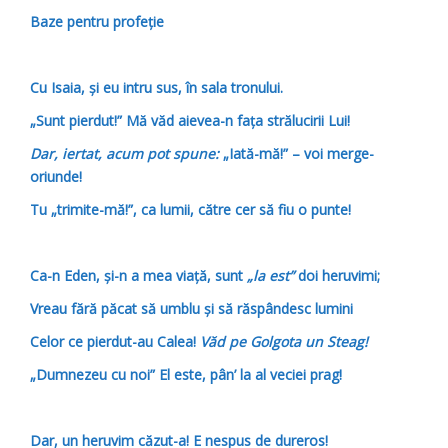
Baze pentru profeție
Cu Isaia, și eu intru sus, în sala tronului.
„Sunt pierdut!” Mă văd aievea-n fața strălucirii Lui!
Dar, iertat, acum pot spune:
„Iată-mă!” – voi merge-
oriunde!
Tu „trimite-mă!”, ca lumii, către cer să fiu o punte!
Ca-n Eden, și-n a mea viață, sunt
„la est”
doi heruvimi;
Vreau fără păcat să umblu și să răspândesc lumini
Celor ce pierdut-au Calea!
Văd pe Golgota un Steag!
„Dumnezeu cu noi” El este, pân’ la al veciei prag!
Dar, un heruvim căzut-a! E nespus de dureros!