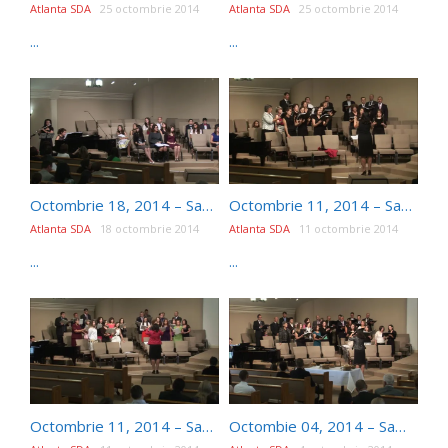
Atlanta SDA
25 octombrie 2014
Atlanta SDA
25 octombrie 2014
...
...
Octombrie 18, 2014 – Sabat dupa-amiaza – Program Tineret – Talantii La Lucru
Octombrie 11, 2014 – Sabat dupa-amiaza – Daniel Serban – Unde Vei Gasi Har?
Atlanta SDA
18 octombrie 2014
Atlanta SDA
11 octombrie 2014
...
...
Octombrie 11, 2014 – Sabat dimineata – Daniel Serban – Isus La El Acasa
Octombie 04, 2014 – Sambata dimineata – Daniel Serban – El Este Viu