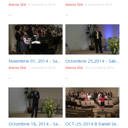
Atlanta SDA
8 noiembrie 2014
Atlanta SDA
8 noiembrie 2014
...
...
Noiembrie 01, 2014 – Sabat dimineata – Program de Copii
Octombrie 25,2014 – Sabat dupa-amiaza – Gerald Babanezhad – A Sure Harvest Ministry
Atlanta SDA
1 noiembrie 2014
Atlanta SDA
25 octombrie 2014
...
...
Octombrie 18, 2014 – Sabat dimineata – Daniel Serban
OCT-25-2014 B Daniel Serban