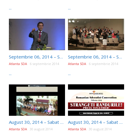
...
...
Septembrie 06, 2014 – Sabat dupa-amiaza – Viorel Sestun – In Cautarea Timpului Pierdut
Septembrie 06, 2014 – Sabat dimineata – Viorel Sestun – Pasind pe Pamant Sfant
Atlanta SDA
6 septembrie 2014
Atlanta SDA
6 septembrie 2014
...
...
August 30, 2014 – Sabat dupa-amiaza – Romanian SDA Convention 2014
August 30, 2014 – Sabat dimineata – Romanian SDA Convention 2014
Atlanta SDA
30 august 2014
Atlanta SDA
30 august 2014