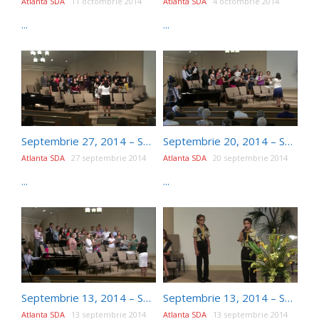
Atlanta SDA
11 octombrie 2014
Atlanta SDA
4 octombrie 2014
...
...
Septembrie 27, 2014 – Sabat dimineata – Stefan Radu – Lumina Ascunsa
Septembrie 20, 2014 – Sabat dimineata – Daniel Serban – Casa Noastra
Atlanta SDA
27 septembrie 2014
Atlanta SDA
20 septembrie 2014
...
...
Septembrie 13, 2014 – Sabat dupa-amiaza – Mihaela Avramus – Calatorie Misionara – Insula Buvuma Uganda
Septembrie 13, 2014 – Sabat dimineata – Program de Pathfinders – Forever Faithful
Atlanta SDA
13 septembrie 2014
Atlanta SDA
13 septembrie 2014