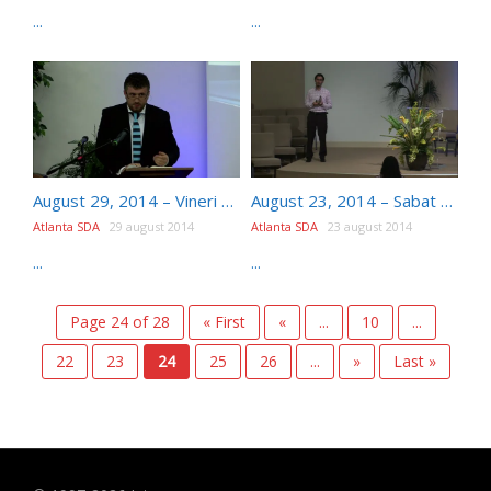
...
...
August 29, 2014 – Vineri seara – Intalnirea Romanilor Adventisti din America si Canada 2014
August 23, 2014 – Sabat dupa-amiaza – Florin Schimbinschi – Fericit…, de ce nu?
Atlanta SDA
29 august 2014
Atlanta SDA
23 august 2014
...
...
Page 24 of 28
« First
«
...
10
...
22
23
24
25
26
...
»
Last »