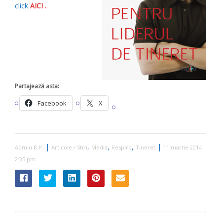
click
AICI .
Partajează asta:
Facebook
X
|
,
,
,
|
Admin B.P.
Articole / Stiri
Media
Respiro
Tineret
11 martie 2014
2:35 pm