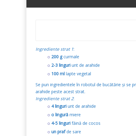
Ingrediente strat 1
:
200 g
curmale
2-3 linguri
unt de arahide
100 ml
lapte vegetal
Se pun ingredientele în robotul de bucătărie și se p
arahide peste acest strat.
Ingrediente strat 2
:
4 linguri
unt de arahide
o lingură
miere
4-5 linguri
făină de cocos
un praf
de sare