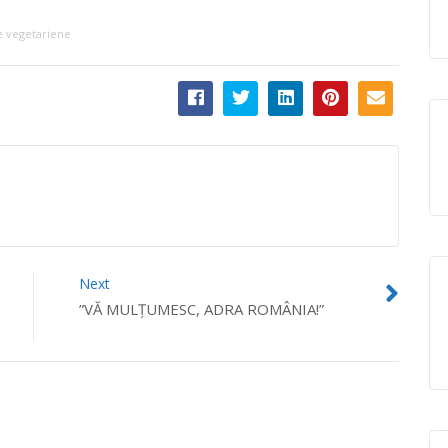
e vegetariene
Next
”VĂ MULȚUMESC, ADRA ROMÂNIA!”