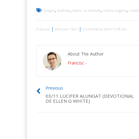
,
,
,
,
2vegan
arahide
baton cu arahide
retete vegane
retet
|
|
Francisc
Articole / Stiri
2 noiembrie 2016 11:39 am
About The Author
Francisc
-
Previous
03/11 LUCIFER ALUNGAT (DEVOTIONAL
DE ELLEN G WHITE)