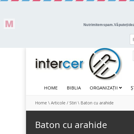
HOME
BIBLIA
ORGANIZAȚII
Ș
Home
\
Articole / Stiri
\
Baton cu arahide
Baton cu arahide