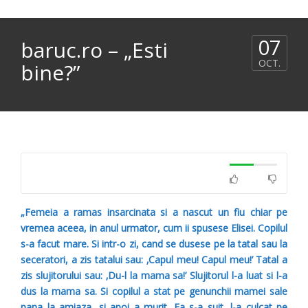
07
baruc.ro – „Esti
OCT.
bine?”
„Femeia a ramas insarcinata si a nascut un fiu chiar pe
vremea aceea, in anul urmator, cum ii spusese Elisei. Copilul
s-a facut mare. Si intr-o zi, cand se dusese pe la tatal sau la
seceratori, a zis tatalui sau: ‚Capul meu! Capul meu!’ Tatal a
zis slujitorului sau: ‚Du-l la mama sa!’ Slujitorul l-a luat si l-a
dus la mama sa. Si copilul a stat pe genunchii mamei sale
pana la amiaza, si apoi a murit. Ea s-a suit, l-a culcat pe