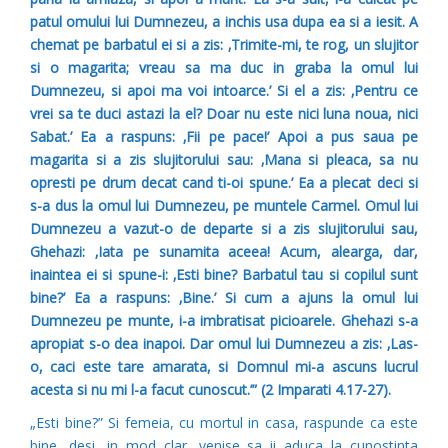
patul omului lui Dumnezeu, a inchis usa dupa ea si a iesit. A
chemat pe barbatul ei si a zis: ‚Trimite-mi, te rog, un slujitor
si o magarita; vreau sa ma duc in graba la omul lui
Dumnezeu, si apoi ma voi intoarce.’ Si el a zis: ‚Pentru ce
vrei sa te duci astazi la el? Doar nu este nici luna noua, nici
Sabat.’ Ea a raspuns: ‚Fii pe pace!’ Apoi a pus saua pe
magarita si a zis slujitorului sau: ‚Mana si pleaca, sa nu
opresti pe drum decat cand ti-oi spune.’ Ea a plecat deci si
s-a dus la omul lui Dumnezeu, pe muntele Carmel. Omul lui
Dumnezeu a vazut-o de departe si a zis slujitorului sau,
Ghehazi: ‚Iata pe sunamita aceea! Acum, alearga, dar,
inaintea ei si spune-i: ‚Esti bine? Barbatul tau si copilul sunt
bine?’ Ea a raspuns: ‚Bine.’ Si cum a ajuns la omul lui
Dumnezeu pe munte, i-a imbratisat picioarele. Ghehazi s-a
apropiat s-o dea inapoi. Dar omul lui Dumnezeu a zis: ‚Las-
o, caci este tare amarata, si Domnul mi-a ascuns lucrul
acesta si nu mi l-a facut cunoscut.’” (2 Imparati 4.17-27).
„Esti bine?” Si femeia, cu mortul in casa, raspunde ca este
bine, desi, in mod clar, venise sa ii aduca la cunostinta