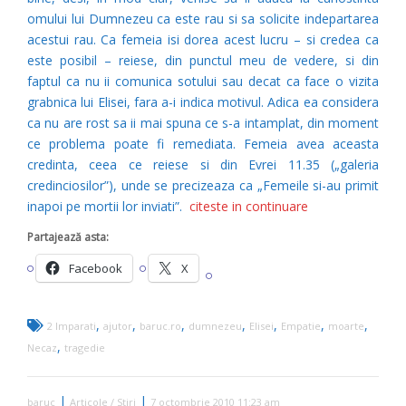
omului lui Dumnezeu ca este rau si sa solicite indepartarea
acestui rau. Ca femeia isi dorea acest lucru – si credea ca
este posibil – reiese, din punctul meu de vedere, si din
faptul ca nu ii comunica sotului sau decat ca face o vizita
grabnica lui Elisei, fara a-i indica motivul. Adica ea considera
ca nu are rost sa ii mai spuna ce s-a intamplat, din moment
ce problema poate fi remediata. Femeia avea aceasta
credinta, ceea ce reiese si din Evrei 11.35 („galeria
credinciosilor”), unde se precizeaza ca „Femeile si-au primit
inapoi pe mortii lor inviati”.
citeste in continuare
Partajează asta:
Facebook
X
,
,
,
,
,
,
,
2 Imparati
ajutor
baruc.ro
dumnezeu
Elisei
Empatie
moarte
,
Necaz
tragedie
|
|
baruc
Articole / Stiri
7 octombrie 2010 11:23 am