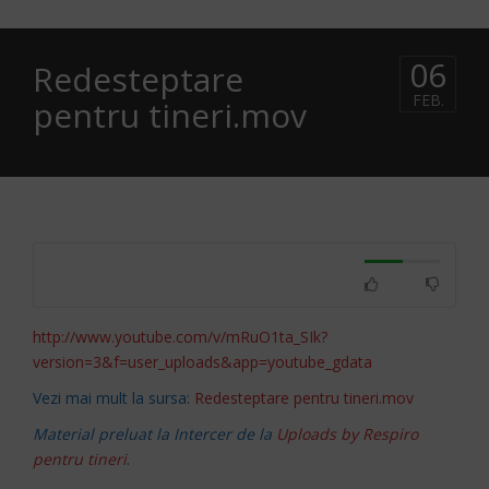
06
Redesteptare
FEB.
pentru tineri.mov
http://www.youtube.com/v/mRuO1ta_SIk?
version=3&f=user_uploads&app=youtube_gdata
Vezi mai mult la sursa:
Redesteptare pentru tineri.mov
Material preluat la Intercer de la
Uploads by Respiro
pentru tineri
.