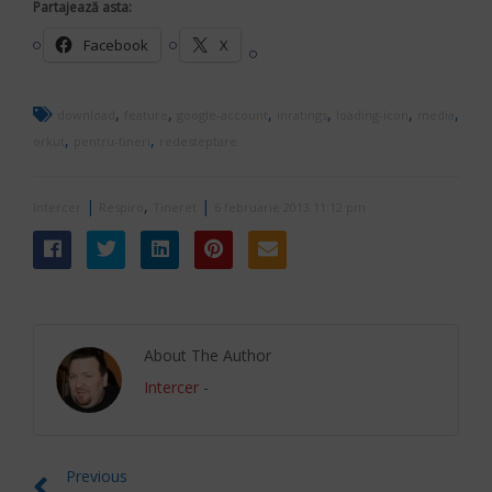
Partajează asta:
Facebook
X
,
,
,
,
,
,
download
feature
google-account
inratings
loading-icon
media
,
,
orkut
pentru-tineri
redesteptare
|
,
|
Intercer
Respiro
Tineret
6 februarie 2013 11:12 pm
About The Author
Intercer
-
Previous